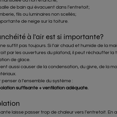
mal isolée ou non étanche;
salle de bain qui évacuent dans l’entretoit;
berie, fils ou luminaires non scellés;
portante de neige sur la toiture.
nchéité à l’air est si importante?
ne suffit pas toujours. Si l’air chaud et humide de la ma
it par les ouvertures du plafond, il peut réchauffer la t
ation de glace.
vent aussi causer de la condensation, du givre, de la mo
tériaux.
ut penser à l’ensemble du système :
isolation suffisante + ventilation adéquate.
olation
sante laisse passer trop de chaleur vers l’entretoit. En 