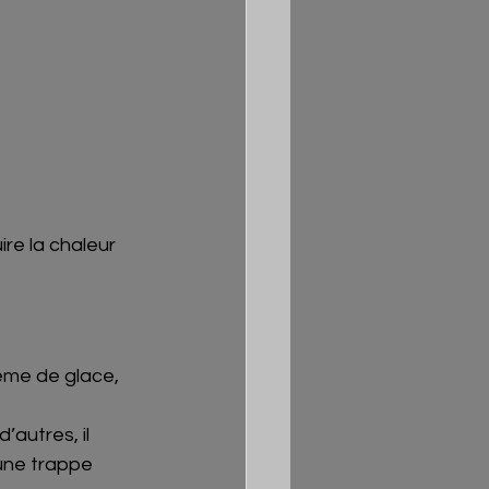
ire la chaleur 
ème de glace, 
autres, il 
’une trappe 