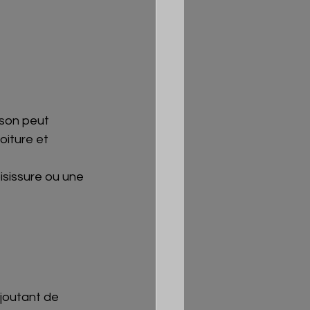
ison peut 
oiture et 
isissure ou une 
ajoutant de 