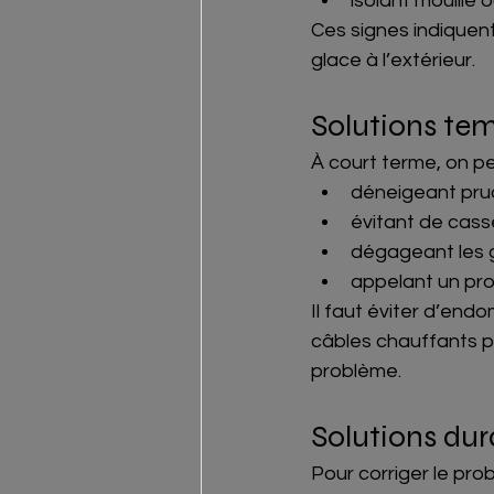
isolant mouillé 
Ces signes indiquent
glace à l’extérieur.
Solutions te
À court terme, on peu
déneigeant prud
évitant de casse
dégageant les go
appelant un profe
Il faut éviter d’end
câbles chauffants pe
problème.
Solutions dur
Pour corriger le pro