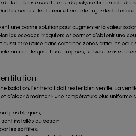
le de la cellulose soufflée ou du polyuréthane giclé dans
uit les pertes de chaleur et on aide à garder la toiture 
vent une bonne solution pour augmenter la valeur isola
 bien les espaces irréguliers et permet d’obtenir une co
 aussi être utilisé dans certaines zones critiques pour s
mple autour des jonctions, trappes, solives de rive ou end
ventilation
isolation, l’entretoit doit rester bien ventilé. La venti
 et d’aider à maintenir une température plus uniforme so
:
sont pas bloqués;
sont installés au besoin;
 par les soffites;