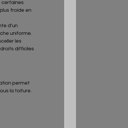
 certaines 
plus froide en 
nte d’un 
uche uniforme.
celler les 
roits difficiles 
lation permet 
us la toiture.