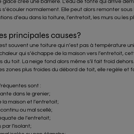
 glace crée une barrière. L’eau de fonte qui arrive derr
s s’écouler normalement. Elle peut alors remonter sous
ations d’eau dans la toiture, l’entretoit, les murs ou les 
les principales causes?
est souvent une toiture qui n’est pas à température un
 chaleur qui s’échappe de la maison vers l’entretoit, cet
du toit. La neige fond alors même s’il fait froid dehors
es zones plus froides du débord de toit, elle regèle et 
fréquentes sont :
sante dans le grenier;
e la maison et l’entretoit;
continu ou mal scellé;
équate de l’entretoit;
par l’isolant;