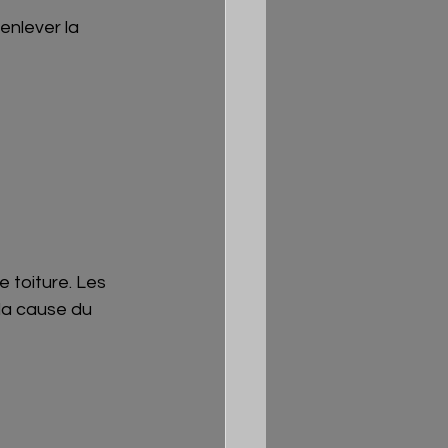
enlever la 
 toiture. Les 
la cause du 