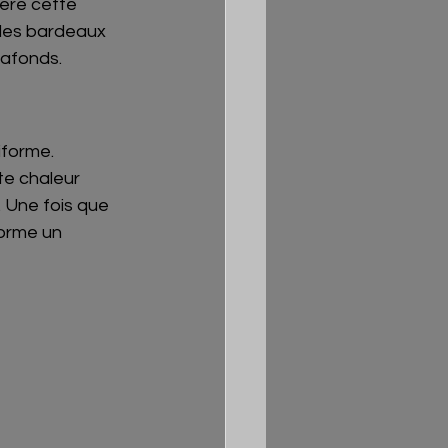
ière cette 
 les bardeaux 
plafonds.
iforme.
te chaleur 
. Une fois que 
forme un 