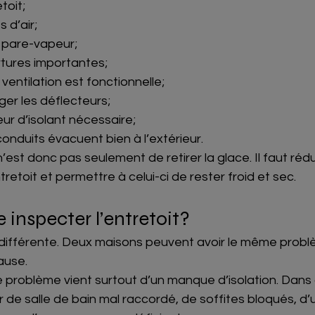
toit;
s d’air;
du pare-vapeur;
rtures importantes;
 ventilation est fonctionnelle;
iger les déflecteurs;
eur d’isolant nécessaire;
 conduits évacuent bien à l’extérieur.
’est donc pas seulement de retirer la glace. Il faut rédu
tretoit et permettre à celui-ci de rester froid et sec.
 inspecter l’entretoit?
ifférente. Deux maisons peuvent avoir le même probl
ause.
e problème vient surtout d’un manque d’isolation. Dans d’
ur de salle de bain mal raccordé, de soffites bloqués, d