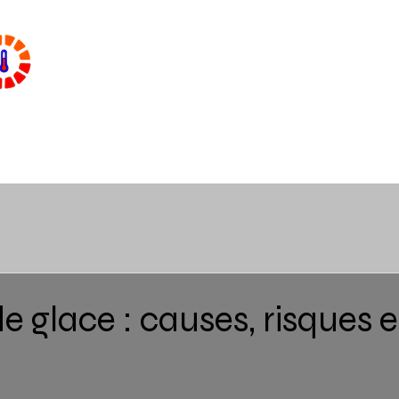
1 (
Pourquoi Isoler
Nos Services
À propos de nous
E
e glace : causes, risques e