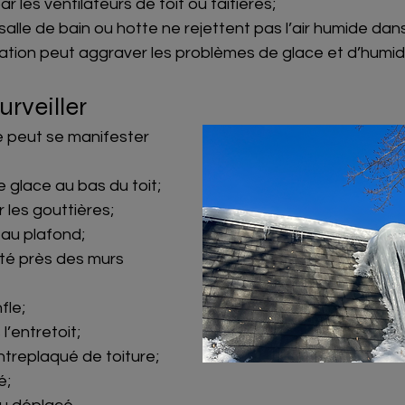
 par les ventilateurs de toit ou faîtières;
salle de bain ou hotte ne rejettent pas l’air humide dans 
ation peut aggraver les problèmes de glace et d’humidi
urveiller
 peut se manifester 
 glace au bas du toit;
 les gouttières;
e au plafond;
té près des murs 
fle;
l’entretoit;
ntreplaqué de toiture;
é;