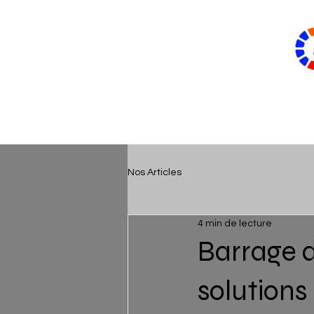
Solutions Isot
herm Inc.
Entrepreneur Spécialisé en
Isolation.
Accueil
Nos Articles
4 min de lecture
Barrage d
solutions